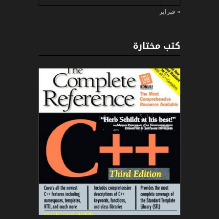
« فبراير
كتب مختارة