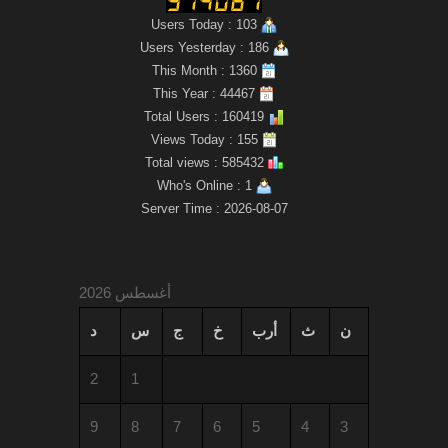
Users Today : 103
Users Yesterday : 186
This Month : 1360
This Year : 44467
Total Users : 160419
Views Today : 155
Total views : 585432
Who's Online : 1
Server Time : 2026-08-07
أغسطس 2026
ن
ث
أرب
خ
ج
س
د
2
1
9
8
7
6
5
4
3