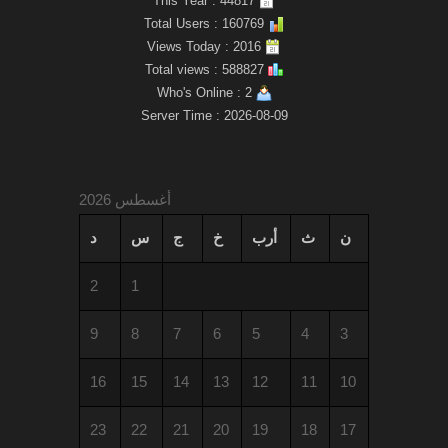
This Year : 44817
Total Users : 160769
Views Today : 2016
Total views : 588827
Who's Online : 2
Server Time : 2026-08-09
أغسطس 2026
ن
ث
أرب
خ
ج
س
د
2
1
9
8
7
6
5
4
3
16
15
14
13
12
11
10
23
22
21
20
19
18
17