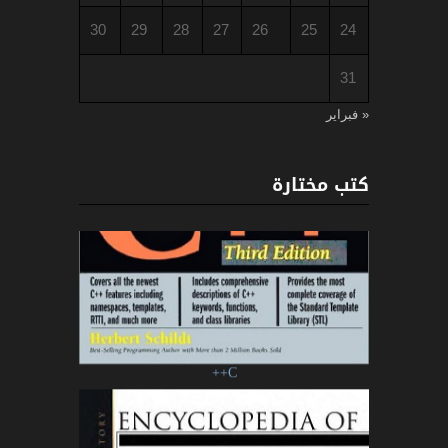
30
29
28
27
26
25
24
31
« فبراير
كتب مختارة
C++