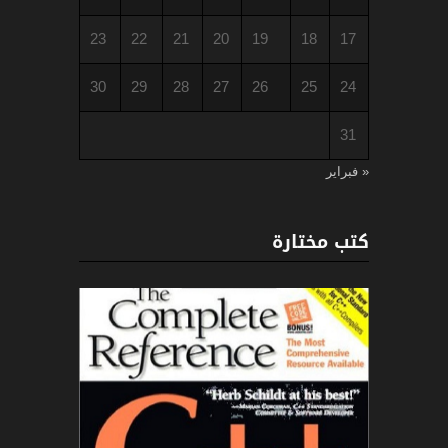
23
22
21
20
19
18
17
30
29
28
27
26
25
24
31
« فبراير
كتب مختارة