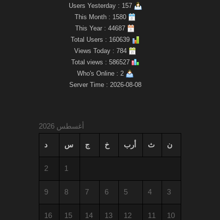
Users Yesterday : 157
This Month : 1580
This Year : 44687
Total Users : 160639
Views Today : 784
Total views : 586527
Who's Online : 2
Server Time : 2026-08-08
أغسطس 2026
ن
ث
أرب
خ
ج
س
د
2
1
9
8
7
6
5
4
3
16
15
14
13
12
11
10