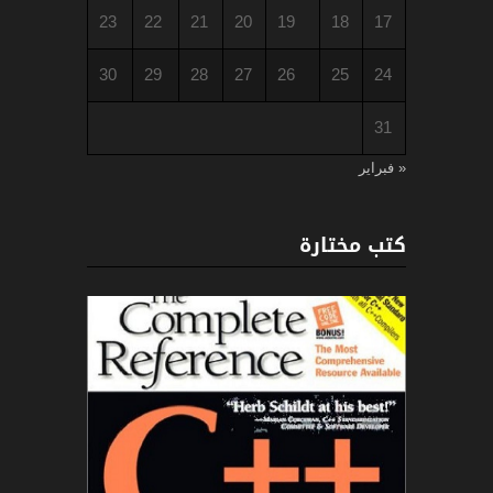
23
22
21
20
19
18
17
30
29
28
27
26
25
24
31
« فبراير
كتب مختارة