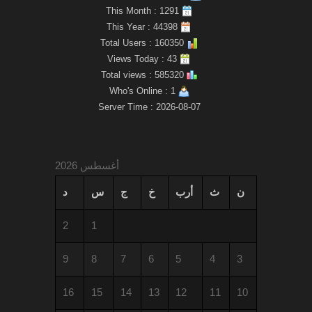
This Month : 1291
This Year : 44398
Total Users : 160350
Views Today : 43
Total views : 585320
Who's Online : 1
Server Time : 2026-08-07
أغسطس 2026
ن
ث
أرب
خ
ج
س
د
2
1
9
8
7
6
5
4
3
16
15
14
13
12
11
10