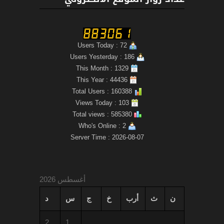
Users Today : 72
Users Yesterday : 186
This Month : 1329
This Year : 44436
Total Users : 160388
Views Today : 103
Total views : 585380
Who's Online : 2
Server Time : 2026-08-07
أغسطس 2026
ن
ث
أرب
خ
ج
س
د
2
1