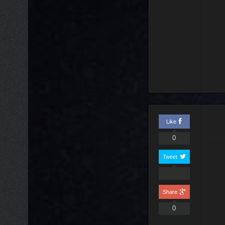
Like
0
Tweet
Share
0