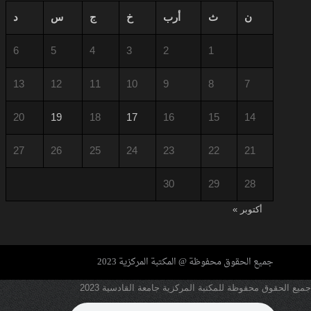
ن
ث
أرب
خ
ج
س
د
6
5
4
3
2
1
13
12
11
10
9
8
7
20
19
18
17
16
15
14
27
26
25
24
23
22
21
30
29
28
أكتوبر »
جميع الحقوق محفوظة @ المكتبة المركزية 2023
جميع الحقوق محفوظة للمكتبة المركزية جامعة القادسية 2023