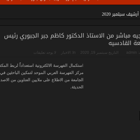
وير المكتبات الجامعية في الوزارة
أرشيف سبتمبر 2020
يه مباشر من الاستاذ الدكتور كاظم جبر الجبوري رئيس
ة القادسيه
:
admin
التاريخ
سبتمبر 19, 2020
In:
الاخبار
لا يوجد تعليقات
ا
ستكمال الفهرسة الالكترونية استعداداً لربط المكت
مركز الفهرسة العربي الموحد لتمكين الباحثين في
الجامعة من الاطلاع على ملايين العناوين من الاصد
الحديثة.