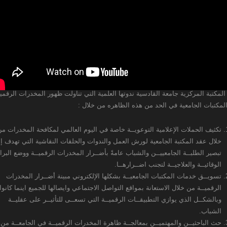
المكتبة المركزية جامعة القادسية ندوتها العلمية التي تناولت ظهور المخدرات الرقمي
المكتبات الجامعية في الحد من هذه الظاهره من خلال :
تكثيف الحملات الإعلامية التوعويــة خاصة في اليوم العالمي لمكافحة المخدرات م
خلال عقد المكتبة الجامعية لورش العمل والندوات والحلقات النقاشية التي تهدف إ
تبصير الطلبــة الجامعييــن والشباب عامةً بأضــرار المخدرات الرقميــة ووضع البرا
الوقائيــة والعلاجيــة لتجنب اضــرارهــا.
تسويــق خدمات المكتبات الجامعيــة بشكلها الإلكتروني مبينة أضــرار المخدرات
الرقميــة من خلال الاستعانة بمواقع التواصل الاجتماعي وايصالها للجميع اينما كانوا
وبالشكــل الذي يوازي التطبيقــات الرقميــة التي تسعــى للتأثيــر على عقليــة
الشباب.
حث الباحثيــن والمهتميــن بمعالجــة ظاهرة المخدرات الرقميــة في الجامعــة من 