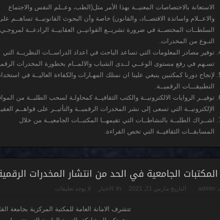
الاستعانة بالاختصاصات المعنيــة بهذا الأمر مثل(الطب، وعــلم النفس والاجتماع
والاعــلام واساتذة الاقتصــاد، والقانون) خاصة وأن البحوث القانونيــة تساهــم ع
السلطــات المختصــة في ضرورة تشريــع القوانيــن العقابيــة الرادعــة لمروجـي 
النـوع من المخدرات.
توفير مصادر المعلومات التي تساعد الباحث في اعداد الدراســات النظريــة التي
تسـهم في رفع مستوى الوعــي لــدى الشباب والالمــام بخطورة المخدرات الرقم
لإنجاح دورنا كمكتبين ينبغي علينا ان نمتلك المهـارات والكفاءة العاليــة في استخدا
التطبيقـــات الرقميــة.
توفيــر الروايات الالكترونيــة والكتب الثقافيــة كمحاولـة لسحب الطلبــة من الموا
الإلكترونيــة التي تسعى إلى نشر المخدرات الرقميــة والتأثيــر على قواهــم العقيــ
اشــراك الطلبــة بالنشاطــات التي تقيمهــا المكتبــات الجامعيــة من خلال
المسابقــات الثقافيــة التي تخص القراءة.
المكتبات الجامعية في الحد من انتشار المخدرات الرقمية
:
admin
التاريخ
مارس 21, 2021
In:
الاخبار
لا يوجد تعليقات
تتشرف الامانة العامة للمكتبة المركزية بجامعة الق