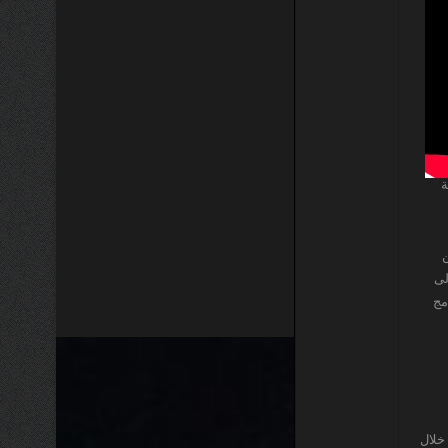
ة
ن
لى
مج
خلال