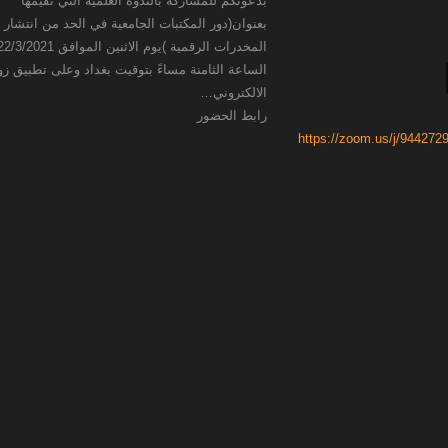
بدعوتكم للمشاركة بالندوة العلمية التي تقيمها
بعنوان(دور المكتبات الجامعية في الحد من انتشار
المخدرات الرقمية )يوم الاثنين الموافق /3/2021
الساعة الثامنة مساءً بتوقيت بغداد وعلى تطبيق زو
الالكتروني…
رابط الحضور
https://zoom.us/j/944272