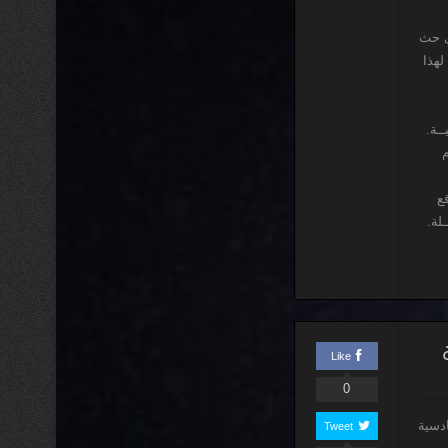
لى حث
لهذا
يــة.
م
قع
لة.
Like
0
ادسية
Tweet