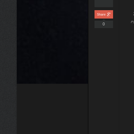
22
Share
م
0