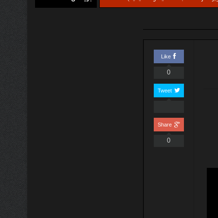
Like
0
Tweet
Share
0