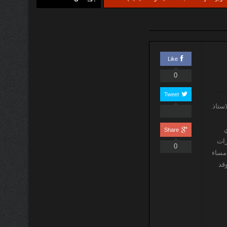
Like
0
Tweet
استاذ
ي
Share
رات
0
 مساء
 وقد