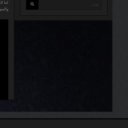
اما ا
والمنه