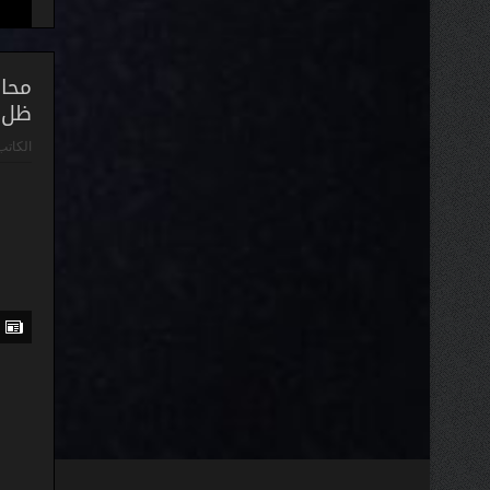
محاض
ظل ا
الكاتب