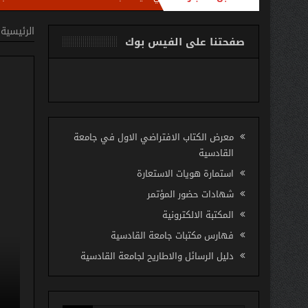
لجامعة باستضافة الاستاذ مروان عبد الرزاق رئيس شعبة تطوير المكتبات الجامعية في الوز
الرئيسية
صفحتنا على الفيس بوك
معرض الكتاب الافتراضي الاول في جامعة
القادسية
استمارة هويات الاستعارة
شهادات حضور المؤتمر
 للمكتبة المركزية تقيم دورة
المكتبة الالكترونية
 :(دور المكتبة المركزية في
فهارس مكتبات جامعة القادسية
طلبة العلمية والتثقيفية)
دليل الرسائل والاطاريح لجامعة القادسية
عة القادسية الاستاذ الدكتور كاظم جبر الجبوري المحترم وبالتعاون مع