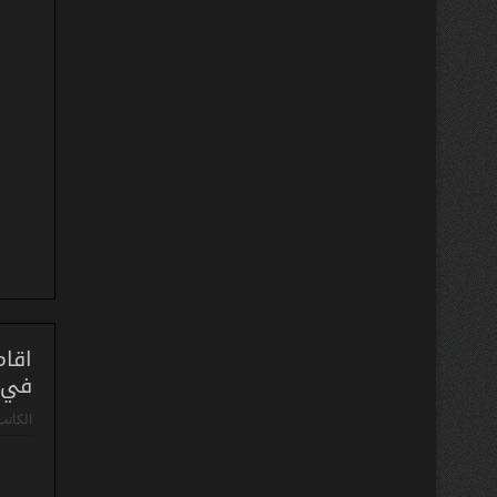
اقام
في ظ
الكاتب