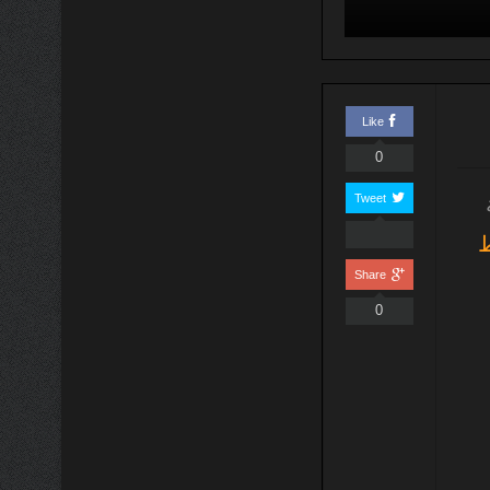
Like
0
Tweet
Share
0