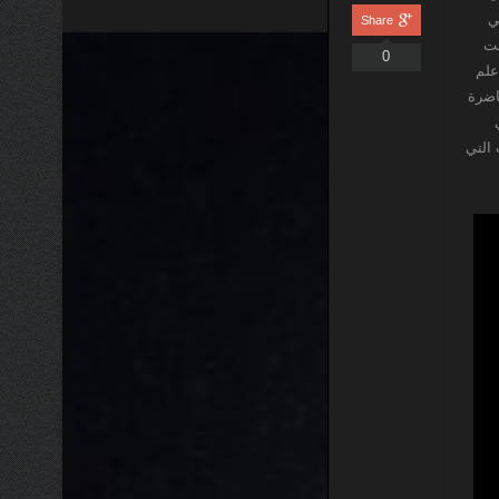
ي
Share
وافق 20/11/2020 القت
0
علم
اضرة
 التي