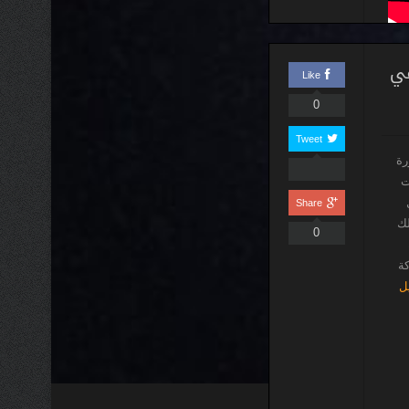
في
Like
0
Tweet
رة
ت
Share
لك
0
كة
يل