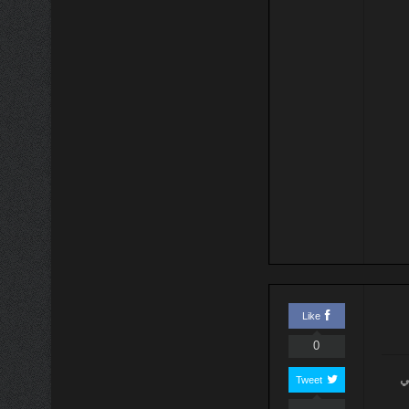
Like
0
ي
Tweet