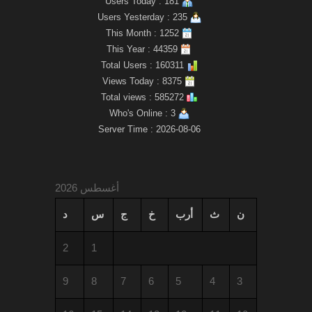
Users Today : 181
Users Yesterday : 235
This Month : 1252
This Year : 44359
Total Users : 160311
Views Today : 8375
Total views : 585272
Who's Online : 3
Server Time : 2026-08-06
أغسطس 2026
ن
ث
أرب
خ
ج
س
د
2
1
9
8
7
6
5
4
3