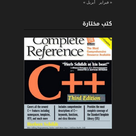
« فبراير
أبريل »
كتب مختارة
C++