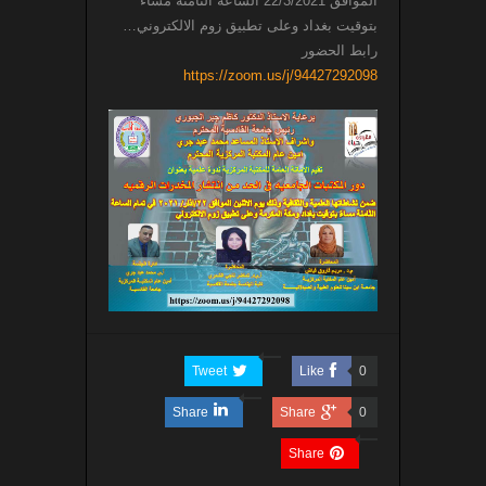
الموافق 22/3/2021 الساعة الثامنة مساءً
بتوقيت بغداد وعلى تطبيق زوم الالكتروني…
رابط الحضور
https://zoom.us/j/94427292098
Tweet
Like
0
Share
Share
0
Share